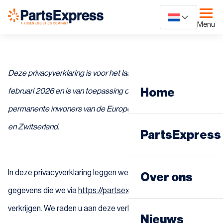
Ga
naar
Menu
content
Deze privacyverklaring is voor het laatst bijgewerkt op 11
Home
februari 2026 en is van toepassing op burgers en wettelijk
permanente inwoners van de Europese Economische Ruimte
en Zwitserland.
PartsExpress
Dagdistributie
In deze privacyverklaring leggen we uit wat we doen met de
Over ons
gegevens die we via
https://partsexpress.eu
over u
Nachtdistribut
verkrijgen. We raden u aan deze verklaring aandachtig te
Nieuws