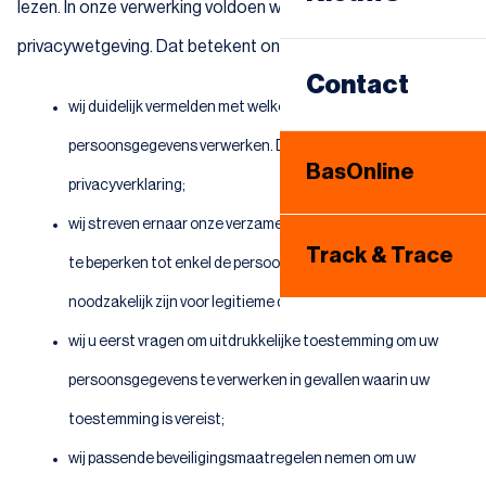
Sameday
lezen. In onze verwerking voldoen we aan de vereisten van
privacywetgeving. Dat betekent onder andere dat:
Warehousing
Contact
wij duidelijk vermelden met welke doeleinden wij
Internationaal
persoonsgegevens verwerken. Dat doen wij via deze
BasOnline
privacyverklaring;
Bandenhotel
wij streven ernaar onze verzameling van persoonsgegevens
Track & Trace
te beperken tot enkel de persoonsgegevens die
noodzakelijk zijn voor legitieme doeleinden;
wij u eerst vragen om uitdrukkelijke toestemming om uw
persoonsgegevens te verwerken in gevallen waarin uw
toestemming is vereist;
wij passende beveiligingsmaatregelen nemen om uw