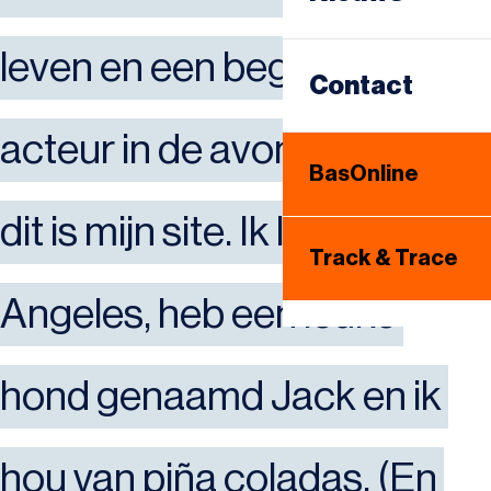
Sameday
leven en een beginnende 
Warehousing
Contact
Internationaal
acteur in de avonduren, en 
BasOnline
Bandenhotel
dit is mijn site. Ik leef in Los 
Track & Trace
Angeles, heb een leuke 
hond genaamd Jack en ik 
hou van piña coladas. (En 