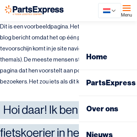
Ga
naar
Menu
content
Dit is een voorbeeldpagina. Het is anders dan een
blog bericht omdat het op één plek blijft en
tevoorschijn komt in je site navigatie (in de meeste
Home
thema’s). De meeste mensen starten met een Over
pagina dat hen voorstelt aan potentiële site
bezoekers. Het zou iets als dit kunnen zeggen:
PartsExpress
Dagdistributie
Hoi daar! Ik ben een 
Over ons
Nachtdistribut
fietskoerier in het dagelijks 
Nieuws