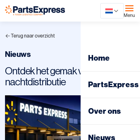
Ga
naar
Menu
content
Terug naar overzicht
Nieuws
Home
Ontdek het gemak van
nachtdistributie
PartsExpress
Dagdistributie
Over ons
Nachtdistribut
Nieuws