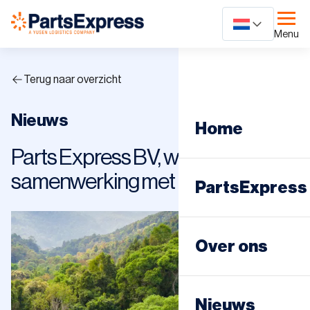
Ga
naar
Menu
content
Terug naar overzicht
Nieuws
Home
Parts Express BV, wederom in
samenwerking met Trees for All
PartsExpress
Dagdistributie
Over ons
Nachtdistribut
Nieuws