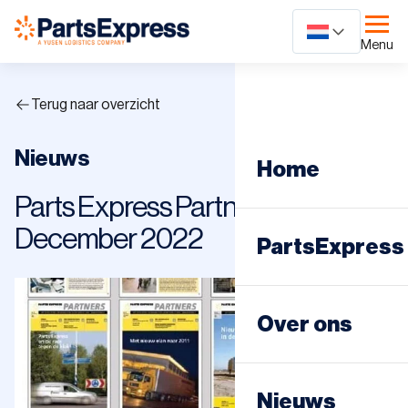
Ga
naar
Menu
content
Terug naar overzicht
Nieuws
Home
Parts Express Partners
December 2022
PartsExpress
Dagdistributie
Over ons
Nachtdistribut
Nieuws