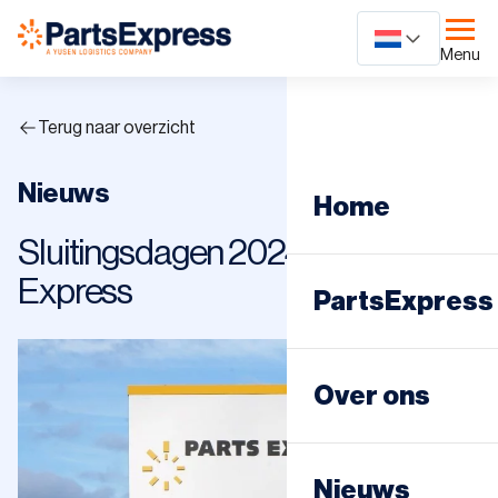
Ga
naar
Menu
content
Terug naar overzicht
Nieuws
Home
Sluitingsdagen 2024 Parts
Express
PartsExpress
Dagdistributie
Over ons
Nachtdistribut
Nieuws