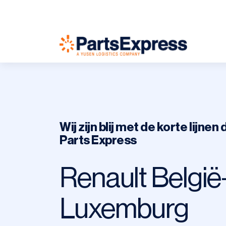
Ga
naar
content
Wij zijn blij met de korte lijne
Parts Express
Renault België
Luxemburg