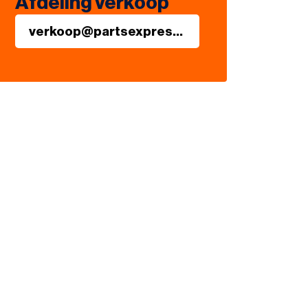
Afdeling verkoop
verkoop@partsexpress.eu