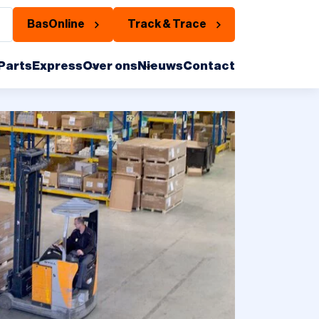
BasOnline
Track & Trace
PartsExpress
Over ons
Nieuws
Contact
Nachtdistributie
Warehousing
Bandenhotel