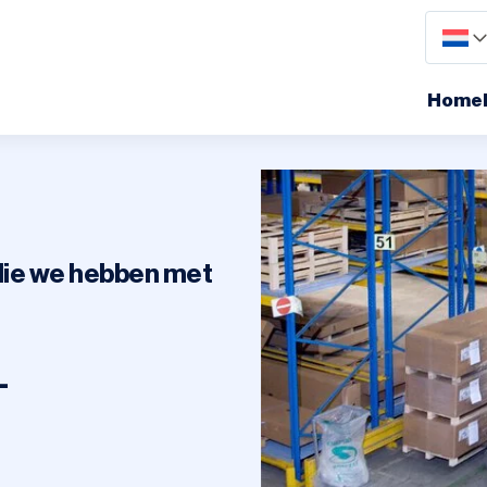
Home
Dagdistributie
Sameday
n die we hebben met
Internationaal
-